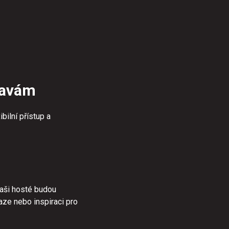
tavám
bilní přístup a
vaši hosté budou
aze nebo inspiraci pro