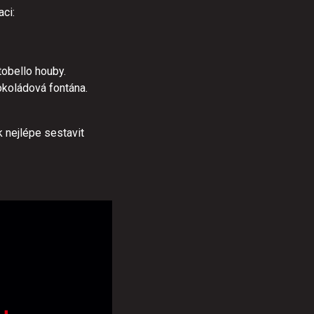
aci:
tobello houby.
okoládová fontána.
 nejlépe sestavit