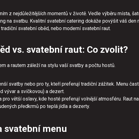
ním z nejdůležitějších momentů v životě. Vedle výběru místa, šat
ering na svatbu. Kvalitní svatební catering dokáže povýšit váš de
e tradiční svatební oběd, nebo moderní svatební raut.
d vs. svatební raut: Co zvolit?
 a rautem záleží na stylu vaší svatby a počtu hostů.
nší svatby nebo pro ty, kteří preferují tradiční zážitek. Menu čas
ad vývar a svíčkovou) a dezert.
a pro větší oslavy, kde hosté preferují volnější atmosféru. Raut n
udených předkrmů po teplá jídla a dezerty.
a svatební menu