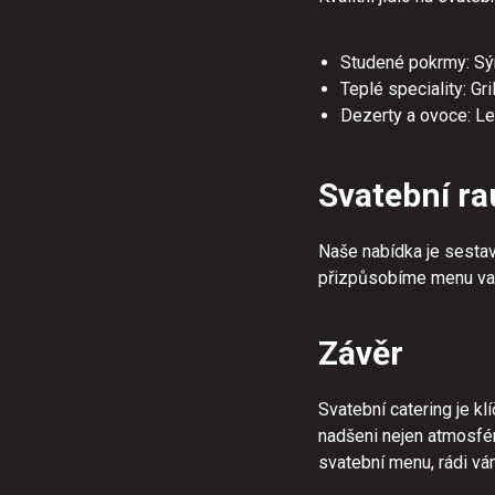
Studené pokrmy: Sýr
Teplé speciality: Gr
Dezerty a ovoce: Le
Svatební ra
Naše nabídka je sestav
přizpůsobíme menu vaš
Závěr
Svatební catering je k
nadšeni nejen atmosfér
svatební menu, rádi v