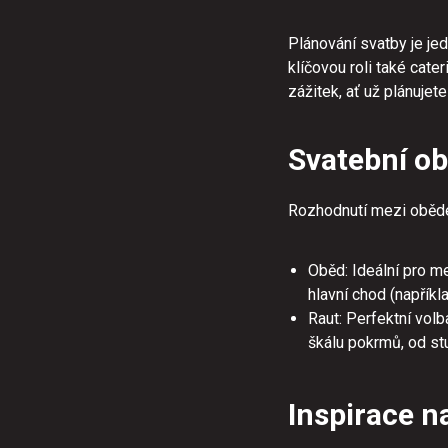
Plánování svatby je jed
klíčovou roli také cat
zážitek, ať už plánujet
Svatební obě
Rozhodnutí mezi obědem
Oběd: Ideální pro me
hlavní chod (napříkl
Raut: Perfektní volb
škálu pokrmů, od st
Inspirace n