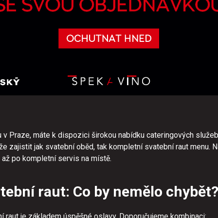
 v Praze, máte k dispozici širokou nabídku cateringových služeb.
e zajistit jak svatební oběd, tak kompletní svatební raut menu. 
 až po kompletní servis na místě.
atební raut: Co by nemělo chybět
ební raut je základem úspěšné oslavy. Doporučujeme kombinaci: