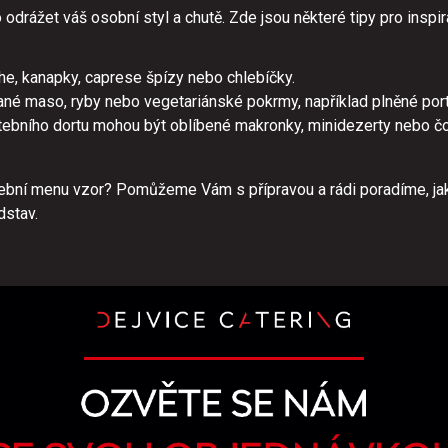
drážet váš osobní styl a chutě. Zde jsou některé tipy pro inspir
he, kanapky, caprese špízy nebo chlebíčky.
vané maso, ryby nebo vegetariánské pokrmy, například plněné por
ebního dortu mohou být oblíbené makronky, minidezerty nebo č
tební menu vzor? Pomůžeme Vám s přípravou a rádi poradíme, jak
dstav.