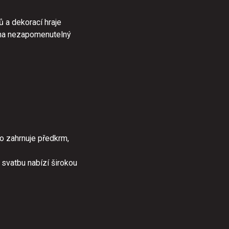
ů a dekorací hraje
n na nezapomenutelný
to zahrnuje předkrm,
a svatbu nabízí širokou