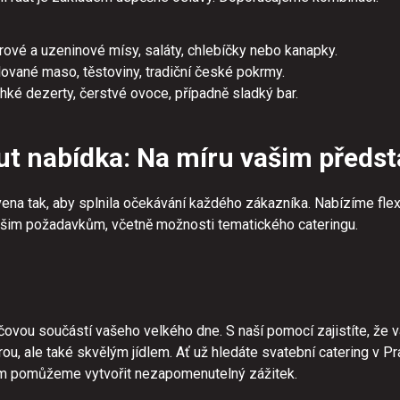
ové a uzeninové mísy, saláty, chlebíčky nebo kanapky.
ilované maso, těstoviny, tradiční české pokrmy.
hké dezerty, čerstvé ovoce, případně sladký bar.
ut nabídka: Na míru vašim předs
ena tak, aby splnila očekávání každého zákazníka. Nabízíme flexi
im požadavkům, včetně možnosti tematického cateringu.
líčovou součástí vašeho velkého dne. S naší pomocí zajistíte, že 
ou, ale také skvělým jídlem. Ať už hledáte svatební catering v Pr
ám pomůžeme vytvořit nezapomenutelný zážitek.